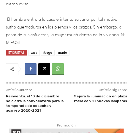
El hombre entró a la casa e intentó salvarla, por tal motivo
sufrió quemaduras en las piernas y los brazos. Sin embargo, a
pesar de sus esfuerzos, la mujer murió dentro de la vivienda. N:
M POST
ETIQUETAS
casa
fuego
murio
Artículo anterior
Artículo siguiente
Reinventa: el 10 de diciembre
Mejora la iluminación en plaza
se cierra la convocatoria para la
Italia con 18 nuevas lámparas
temporada de cosecha y
acarreo 2020-2021
- Promoción -