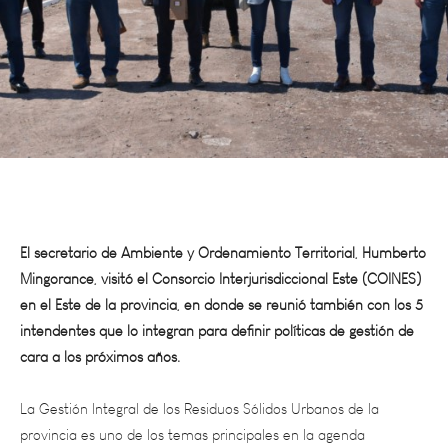
El secretario de Ambiente y Ordenamiento Territorial, Humberto
Mingorance, visitó el Consorcio Interjurisdiccional Este (COINES)
en el Este de la provincia, en donde se reunió también con los 5
intendentes que lo integran para definir políticas de gestión de
cara a los próximos años.
La Gestión Integral de los Residuos Sólidos Urbanos de la
provincia es uno de los temas principales en la agenda
ambiental de esta gestión, es por eso que el secretario de