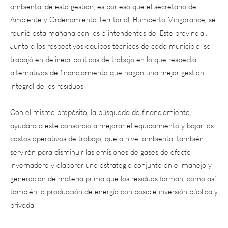
Ambiente y Ordenamiento Territorial, Humberto Mingorance, se
reunió esta mañana con los 5 intendentes del Este provincial.
Junto a los respectivos equipos técnicos de cada municipio, se
trabajó en delinear políticas de trabajo en lo que respecta
alternativas de financiamiento que hagan una mejor gestión
integral de los residuos.
Con el mismo propósito, la búsqueda de financiamiento,
ayudará a este consorcio a mejorar el equipamiento y bajar los
costos operativos de trabajo, que a nivel ambiental también
servirán para disminuir las emisiones de gases de efecto
invernadero y elaborar una estrategia conjunta en el manejo y
generación de materia prima que los residuos forman, como así
también la producción de energía con posible inversión pública y
privada.
“Fue una reunión muy productiva, ya que hemos podido
delinear, junto a los intendentes, diversos mecanismos y