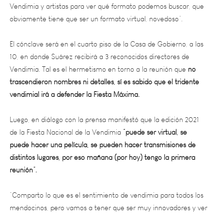
obviamente tiene que ser un formato virtual, novedoso”.
El cónclave será en el cuarto piso de la Casa de Gobierno, a las
10, en donde Suárez recibirá a 3 reconocidos directores de
Vendimia. Tal es el hermetismo en torno a la reunión que
no
trascendieron nombres ni detalles, sí es sabido que el tridente
vendimial irá a defender la Fiesta Máxima.
Luego, en diálogo con la prensa manifestó que la edición 2021
de la Fiesta Nacional de la Vendimia
“puede ser virtual, se
puede hacer una película, se pueden hacer transmisiones de
distintos lugares, por eso mañana (por hoy) tengo la primera
reunión”.
“Comparto lo que es el sentimiento de vendimia para todos los
mendocinos, pero vamos a tener que ser muy innovadores y ver
en qué situación sanitaria vamos a estar en ese momento”,
expresó.N:L Andes