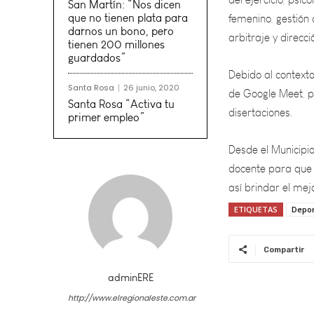
arbitraje y direcci
San Martín: “Nos dicen
que no tienen plata para
Debido al contexto
darnos un bono, pero
de Google Meet, pa
tienen 200 millones
guardados”
disertaciones.
Santa Rosa
26 junio, 2020
Desde el Municipi
Santa Rosa “Activa tu
primer empleo”
docente para que 
así brindar el me
ETIQUETAS
Depo
Compartir
adminERE
http://www.elregionaleste.com.ar