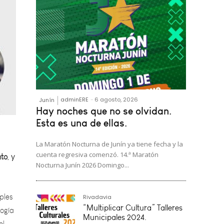
adminERE
-
6 agosto, 2026
Junín
Hay noches que no se olvidan.
to, y
Esta es una de ellas.
La Maratón Nocturna de Junín ya tiene fecha y la
cuenta regresiva comenzó. 14.ª Maratón
ples
Nocturna Junín 2026 Domingo...
logía
ol
Rivadavia
alud,
“Multiplicar Cultura” Talleres
Municipales 2024.