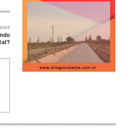
iente
undo
tal?