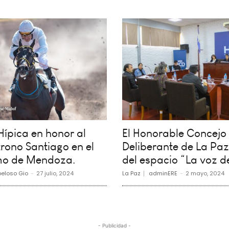
ípica en honor al
El Honorable Concejo
rono Santiago en el
Deliberante de La Paz
o de Mendoza.
del espacio “La voz d
eloso Gio
-
27 julio, 2024
La Paz
adminERE
-
2 mayo, 2024
- Publicidad -