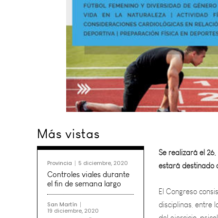
Se realizará el 26
Más vistas
estará destinado a
El Congreso consis
Provincia
5 diciembre, 2020
disciplinas, entre 
Controles viales durante
del ejercicio, psic
el fin de semana largo
femenino, gestión d
San Martín
19 diciembre, 2020