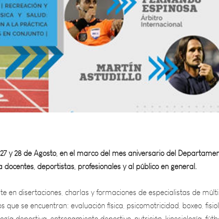
, 27 y 28 de Agosto, en el marco del mes aniversario del Departamen
 docentes, deportistas, profesionales y al público en general.
te en disertaciones, charlas y formaciones de especialistas de múlti
los que se encuentran: evaluación física, psicomotricidad, boxeo, fisio
ología deportiva, entrenamiento deportivo, nutrición, kinesiología, fútb
eportiva, preparación física, cardiología, fitnnes, actividad física y s