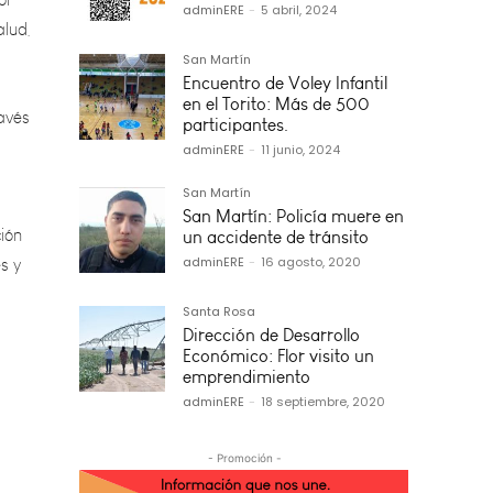
adminERE
-
5 abril, 2024
ravés
San Martín
Encuentro de Voley Infantil
en el Torito: Más de 500
participantes.
adminERE
-
11 junio, 2024
ión
s y
San Martín
San Martín: Policía muere en
un accidente de tránsito
adminERE
-
16 agosto, 2020
Santa Rosa
Dirección de Desarrollo
Económico: Flor visito un
emprendimiento
adminERE
-
18 septiembre, 2020
- Promoción -