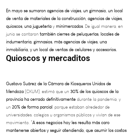
En mayo se sumaron agencias de viajes, un gimnasio, un local
de venta de materiales de la construcción, agencias de viajes,
quioscos, una
juguetería
y
minimercados
. De igual manera, en
junio se contaron
también cierres de peluquerías, locales de
indumentaria, gimnasios, más agencias de viajes, una
inmobiliaria, y un local de ventas de celulares y accesorios.
Quioscos y mercaditos
Gustavo Suárez de la Cámara de Kiosqueros Unidos de
Mendoza
(CKUM), estimó que un
30% de los quioscos de la
provincia ha cerrado definitivamente
durante la pandemia, y
un
20% de forma parcial
, porque estaban alrededor de
universidades, colegios u organismos públicos y vivían de ese
movimiento.
“A esos negocios hoy les resulta más caro
mantenerse abiertos y seguir atendiendo, que asumir los costos
con las persianas bajas”
, advirtió.