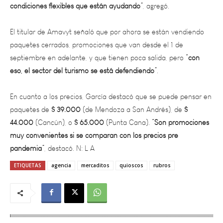
El titular de Amavyt señaló que por ahora se están vendiendo
paquetes cerrados, promociones que van desde el 1 de
septiembre en adelante, y que tienen poca salida, pero
“con
eso, el sector del turismo se está defendiendo”
.
En cuanto a los precios, García destacó que se puede pensar en
paquetes de
$ 39.000
(de Mendoza a San Andrés), de
$
44.000
(Cancún), o
$ 65.000
(Punta Cana).
“Son promociones
muy convenientes si se comparan con los precios pre
pandemia”
, destacó. N: L A
ETIQUETAS
agencia
mercaditos
quioscos
rubros