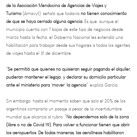
Turismo
(Amavyt), señaló que todavía
no tienen conocimiento
de que se haya cerrado alguna agencia
. Es que, aunque el
municipio cuenta con 7 bajas de este tipo de negocios desde
marzo hasta la fecha, el Gobierno Nacional les extendió una
habilitación para trabajar desde sus hogares a todos los agentes
de viajes hasta el 31 de diciembre.
“Se permitió que quienes no quisieran seguir pagando el alquiler,
pudieran mantener el legajo, y declarar su domicilio particular
ante el ministerio para ‘mover’ la agencia”
, explicó García.
Sin embargo, hasta el momento saben que solo el 20% de los
argentinos compraría un pasaje a pesar de la incertidumbre
mundial que alcanza al rubro.
“No dependemos solo de la zona
(libre o no de Covid 19). Para volver a funcionar tienen que abrir
los aeropuertos. De todas maneras, las aerolíneas habilitaron
condiciones flexibles que están ayudando”
, agregó.