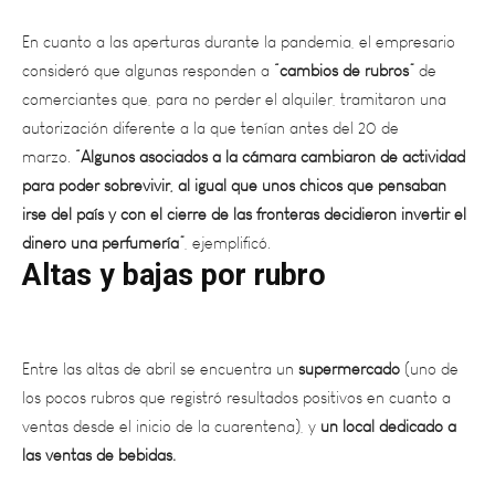
En cuanto a las aperturas durante la pandemia, el empresario
consideró que algunas responden a
“cambios de rubros”
de
comerciantes que, para no perder el alquiler, tramitaron una
autorización diferente a la que tenían antes del 20 de
marzo.
“Algunos asociados a la cámara cambiaron de actividad
para poder sobrevivir, al igual que unos chicos que pensaban
irse del país y con el cierre de las fronteras decidieron invertir el
dinero una perfumería”
, ejemplificó.
Altas y bajas por rubro
Entre las altas de abril se encuentra un
supermercado
(uno de
los pocos rubros que registró resultados positivos en cuanto a
ventas desde el inicio de la cuarentena), y
un local dedicado a
las ventas de bebidas.
En mayo se completaron
las habilitaciones de comercios