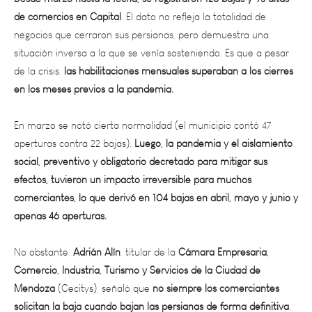
negocios que cerraron sus persianas, pero demuestra una
situación inversa a la que se venía sosteniendo. Es que a pesar
de la crisis,
las habilitaciones mensuales superaban a los cierres
en los meses previos a la pandemia.
En marzo se notó cierta normalidad (el municipio contó 47
aperturas contra 22 bajas).
Luego, la pandemia y el aislamiento
social, preventivo y obligatorio decretado para mitigar sus
efectos, tuvieron un impacto irreversible para muchos
comerciantes, lo que derivó en 104 bajas en abril, mayo y junio y
apenas 46 aperturas.
No obstante,
Adrián Alín
, titular de la
Cámara Empresaria,
Comercio, Industria, Turismo y Servicios de la Ciudad de
Mendoza
(Cecitys), señaló que
no siempre los comerciantes
solicitan la baja cuando bajan las persianas de forma definitiva
.
Algunos simplemente se retiran, dejan el trámite inconcluso o