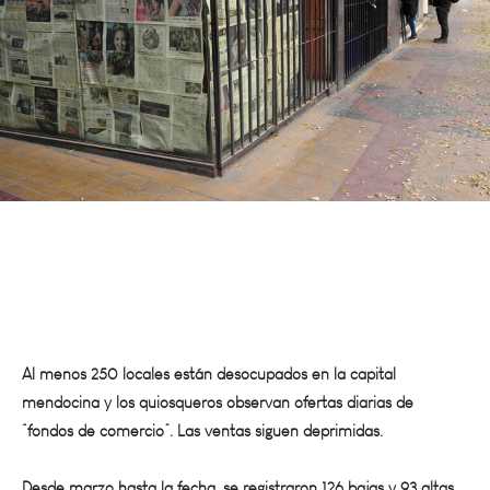
Al menos 250 locales están desocupados en la capital
mendocina y los quiosqueros observan ofertas diarias de
“fondos de comercio”. Las ventas siguen deprimidas.
Desde marzo hasta la fecha, se registraron 126 bajas y 93 altas
de comercios en Capital
. El dato no refleja la totalidad de