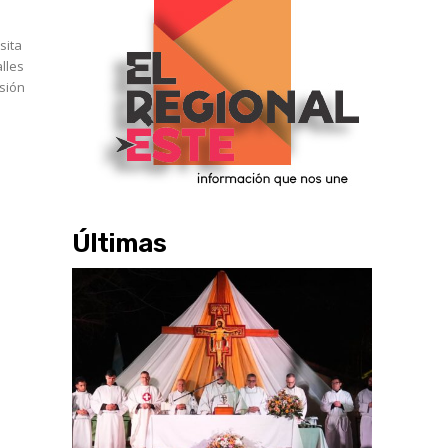
sita
alles
rsión
Últimas