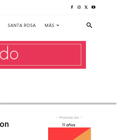
SANTA ROSA
MÁS
- Promoción -
con