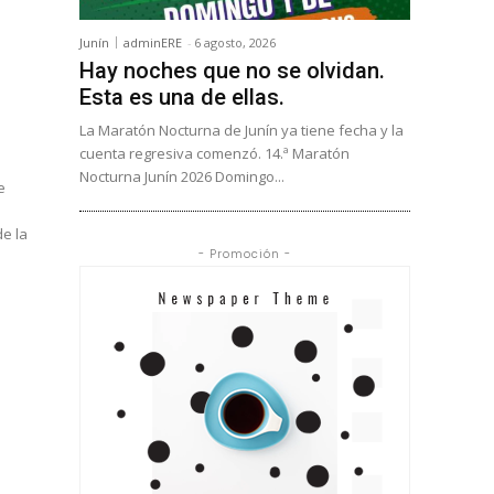
Junín
adminERE
-
6 agosto, 2026
Hay noches que no se olvidan.
Esta es una de ellas.
La Maratón Nocturna de Junín ya tiene fecha y la
cuenta regresiva comenzó. 14.ª Maratón
Nocturna Junín 2026 Domingo...
e
de la
- Promoción -