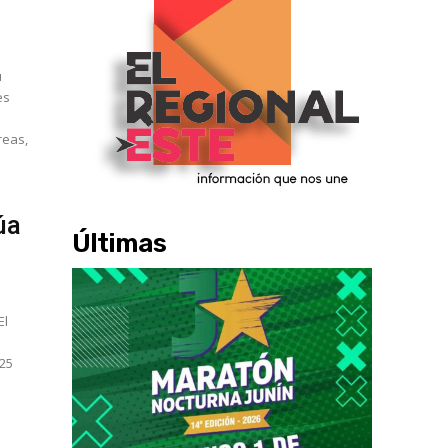
u
es
reas,
úa
Últimas
e
 25