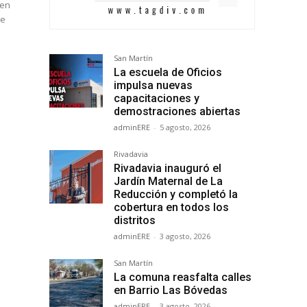
 en
de
s
San Martín
La escuela de Oficios
impulsa nuevas
capacitaciones y
demostraciones abiertas
adminERE
-
5 agosto, 2026
Rivadavia
Rivadavia inauguró el
Jardín Maternal de La
Reducción y completó la
cobertura en todos los
distritos
adminERE
-
3 agosto, 2026
San Martín
La comuna reasfalta calles
en Barrio Las Bóvedas
adminERE
-
3 agosto, 2026