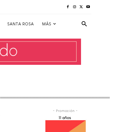
SANTA ROSA
MÁS
- Promoción -
y