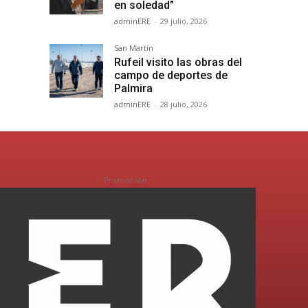
en soledad”
adminERE
-
29 julio, 2026
San Martín
Rufeil visito las obras del
campo de deportes de
Palmira
adminERE
-
28 julio, 2026
- Promoción -