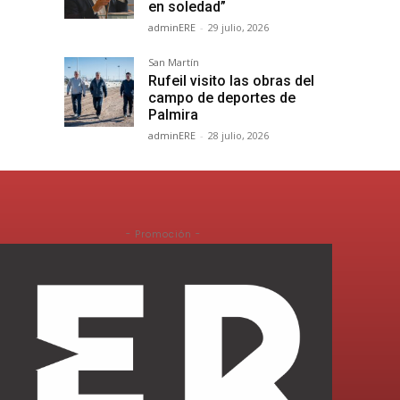
en soledad”
adminERE
-
29 julio, 2026
San Martín
Rufeil visito las obras del
campo de deportes de
Palmira
adminERE
-
28 julio, 2026
- Promoción -