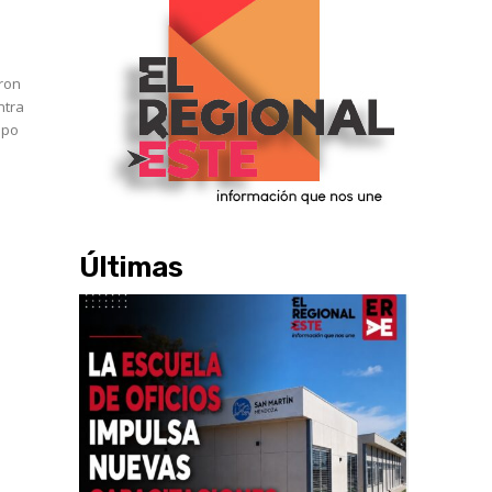
aron
ntra
ipo
Últimas