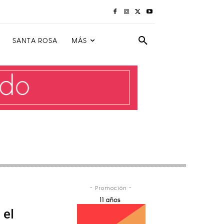
SANTA ROSA
MÁS
- Promoción -
 el