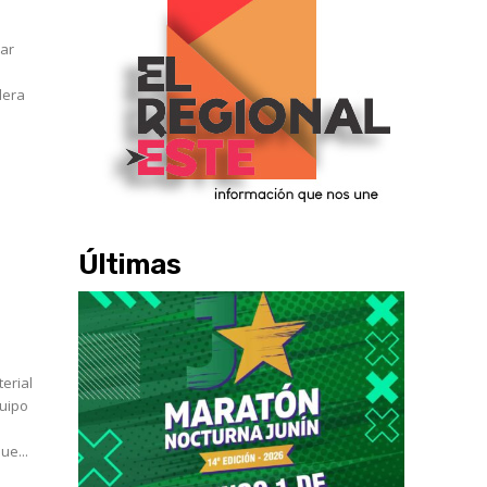
lar
dera
Últimas
erial
ue...