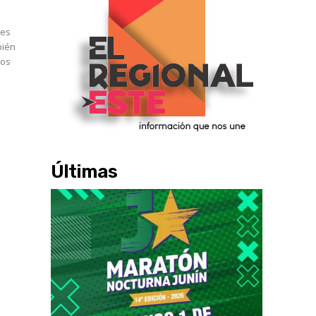
les
bién
Últimas