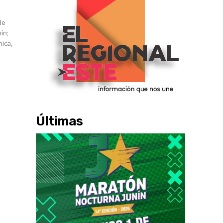
de
nín;
nica,
Últimas