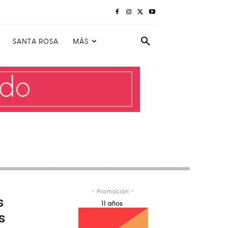
SANTA ROSA
MÁS
- Promoción -
s
s