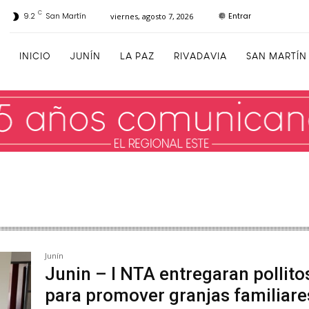
C
Entrar
9.2
San Martín
viernes, agosto 7, 2026
INICIO
JUNÍN
LA PAZ
RIVADAVIA
SAN MARTÍN
Junín
Junin – I NTA entregaran pollito
para promover granjas familiare