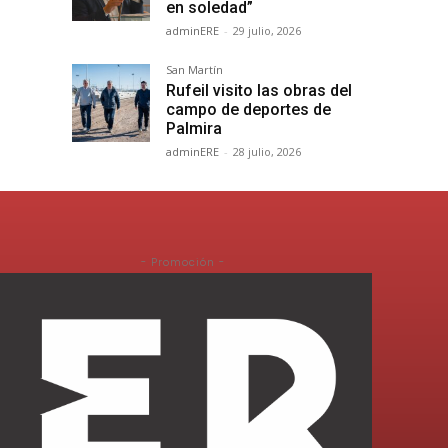
en soledad”
adminERE
-
29 julio, 2026
San Martín
Rufeil visito las obras del
campo de deportes de
Palmira
adminERE
-
28 julio, 2026
- Promoción -