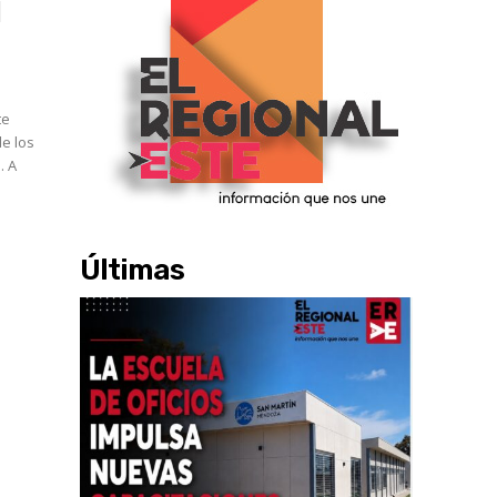
l
te
de los
 A
Últimas