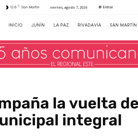
C
Entrar
12.6
San Martín
viernes, agosto 7, 2026
INICIO
JUNÍN
LA PAZ
RIVADAVIA
SAN MARTÍN
mpaña la vuelta d
nicipal integral