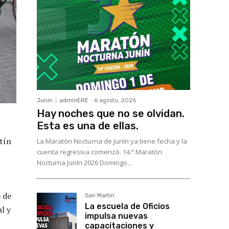
Junín
adminERE
-
6 agosto, 2026
Hay noches que no se olvidan.
Esta es una de ellas.
tín
La Maratón Nocturna de Junín ya tiene fecha y la
cuenta regresiva comenzó. 14.ª Maratón
Nocturna Junín 2026 Domingo...
o de
San Martín
La escuela de Oficios
l y
impulsa nuevas
capacitaciones y