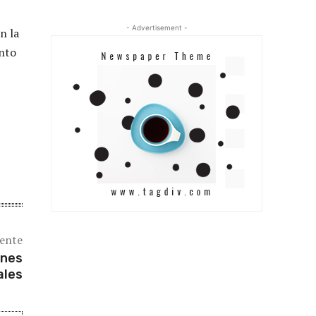
- Advertisement -
n la
ento
iente
ines
ales