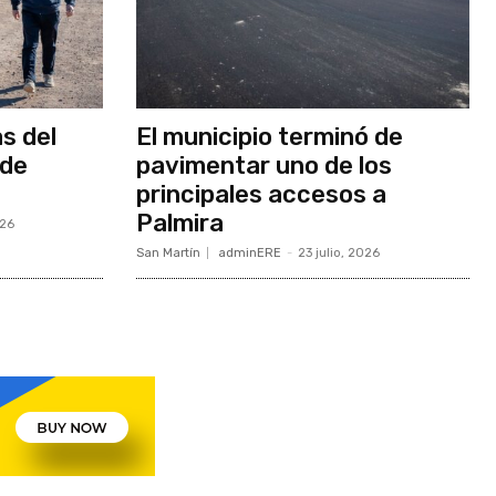
as del
El municipio terminó de
 de
pavimentar uno de los
principales accesos a
Palmira
026
San Martín
adminERE
-
23 julio, 2026