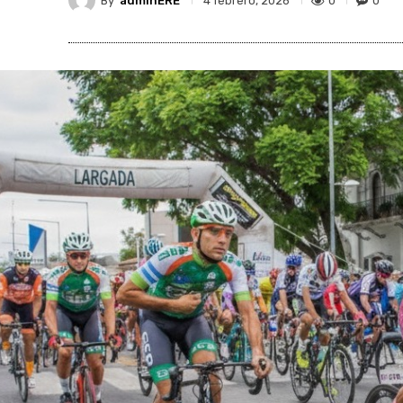
By
adminERE
0
0
4 febrero, 2026