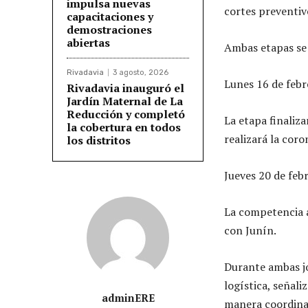
impulsa nuevas
cortes preventivo
capacitaciones y
demostraciones
abiertas
Ambas etapas se 
Rivadavia
3 agosto, 2026
Lunes 16 de febr
Rivadavia inauguró el
Jardín Maternal de La
Reducción y completó
La etapa finaliz
la cobertura en todos
realizará la coro
los distritos
Jueves 20 de feb
La competencia a
con Junín.
Durante ambas jo
logística, señal
adminERE
manera coordinad