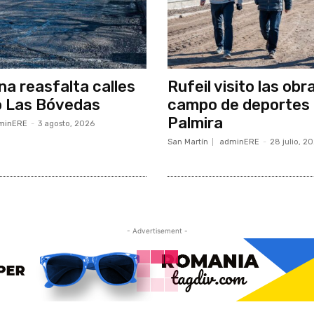
a reasfalta calles
Rufeil visito las obr
o Las Bóvedas
campo de deportes
Palmira
minERE
-
3 agosto, 2026
San Martín
adminERE
-
28 julio, 2
- Advertisement -