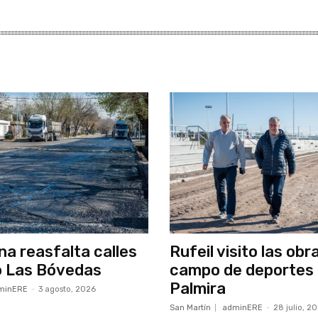
a reasfalta calles
Rufeil visito las obr
o Las Bóvedas
campo de deportes
Palmira
minERE
-
3 agosto, 2026
San Martín
adminERE
-
28 julio, 2