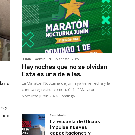
Junín
adminERE
-
6 agosto, 2026
Hay noches que no se olvidan.
Esta es una de ellas.
dario
La Maratón Nocturna de Junín ya tiene fecha y la
cuenta regresiva comenzó. 14.ª Maratón
Nocturna Junín 2026 Domingo...
os y
udado
San Martín
La escuela de Oficios
impulsa nuevas
capacitaciones y