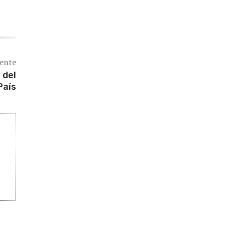
iente
 del
País