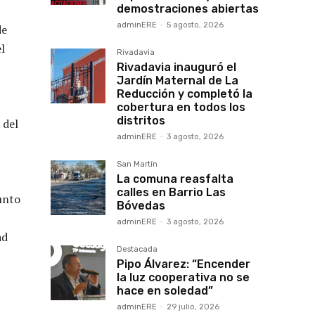
demostraciones abiertas
adminERE
-
5 agosto, 2026
de
l
Rivadavia
Rivadavia inauguró el
Jardín Maternal de La
Reducción y completó la
cobertura en todos los
distritos
 del
adminERE
-
3 agosto, 2026
San Martín
La comuna reasfalta
calles en Barrio Las
junto
Bóvedas
,
adminERE
-
3 agosto, 2026
ad
Destacada
Pipo Álvarez: “Encender
la luz cooperativa no se
hace en soledad”
adminERE
-
29 julio, 2026