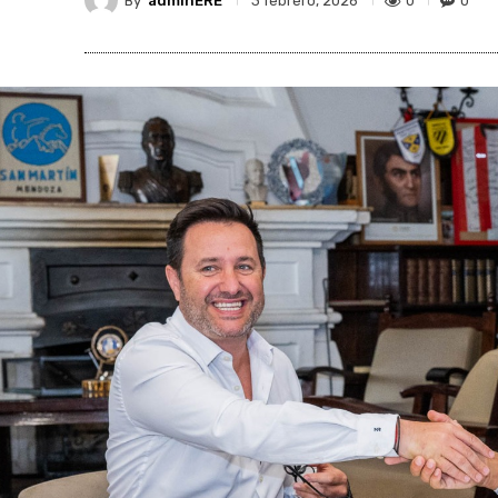
By
adminERE
0
0
3 febrero, 2026