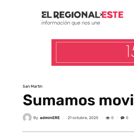
San Martín
Sumamos movili
By
adminERE
0
0
21 octubre, 2025