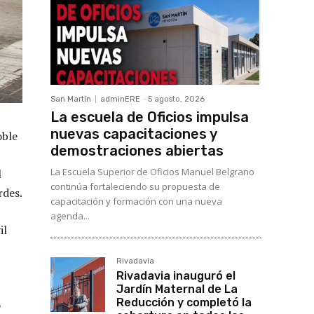
San Martín
adminERE
-
5 agosto, 2026
La escuela de Oficios impulsa
nuevas capacitaciones y
oble
demostraciones abiertas
La Escuela Superior de Oficios Manuel Belgrano
l
continúa fortaleciendo su propuesta de
rdes.
capacitación y formación con una nueva
agenda...
il
Rivadavia
Rivadavia inauguró el
Jardín Maternal de La
Reducción y completó la
o