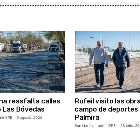
a reasfalta calles
Rufeil visito las obr
o Las Bóvedas
campo de deportes
Palmira
minERE
-
3 agosto, 2026
San Martín
adminERE
-
28 julio, 2