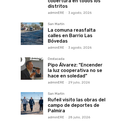
cobertura en todos los
distritos
adminERE
-
3 agosto, 2026
San Martín
La comuna reasfalta
calles en Barrio Las
Bóvedas
adminERE
-
3 agosto, 2026
Destacada
Pipo Álvarez: “Encender
la luz cooperativa no se
hace en soledad”
adminERE
-
29 julio, 2026
San Martín
Rufeil visito las obras del
campo de deportes de
Palmira
adminERE
-
28 julio, 2026