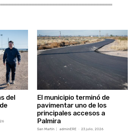
as del
El municipio terminó de
 de
pavimentar uno de los
principales accesos a
Palmira
026
San Martín
adminERE
-
23 julio, 2026