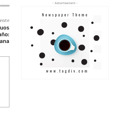
- Advertisement -
iente
duos
año:
dana