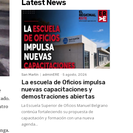
Latest News
San Martín
adminERE
-
5 agosto, 2026
La escuela de Oficios impulsa
nuevas capacitaciones y
e
demostraciones abiertas
tado.
La Escuela Superior de Oficios Manuel Belgrano
ntro
continúa fortaleciendo su propuesta de
capacitación y formación con una nueva
agenda...
onga.