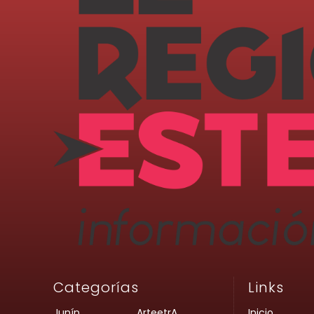
Categorías
Links
Junín
ArteetrA
Inicio