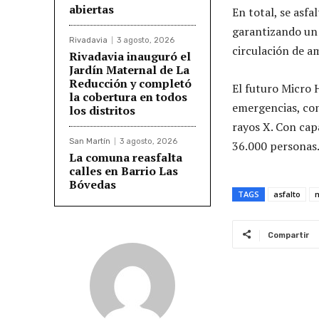
abiertas
En total, se asf
garantizando un 
Rivadavia
3 agosto, 2026
circulación de a
Rivadavia inauguró el
Jardín Maternal de La
Reducción y completó
El futuro Micro H
la cobertura en todos
emergencias, con
los distritos
rayos X. Con cap
San Martín
3 agosto, 2026
36.000 personas
La comuna reasfalta
calles en Barrio Las
Bóvedas
TAGS
asfalto
m
Compartir