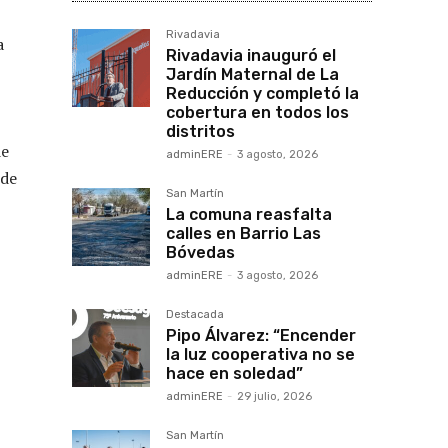
Rivadavia
a
Rivadavia inauguró el
Jardín Maternal de La
Reducción y completó la
cobertura en todos los
distritos
de
adminERE
-
3 agosto, 2026
 de
San Martín
La comuna reasfalta
calles en Barrio Las
Bóvedas
adminERE
-
3 agosto, 2026
Destacada
Pipo Álvarez: “Encender
la luz cooperativa no se
hace en soledad”
adminERE
-
29 julio, 2026
San Martín