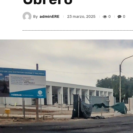
By
adminERE
0
0
23 marzo, 2025