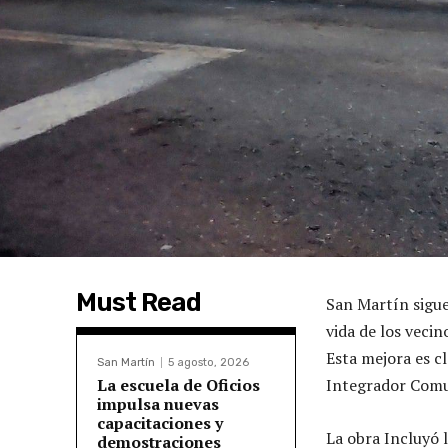
Must Read
San Martín sigue
vida de los vecin
Esta mejora es c
San Martín
5 agosto, 2026
La escuela de Oficios
Integrador Comun
impulsa nuevas
capacitaciones y
La obra Incluyó l
demostraciones