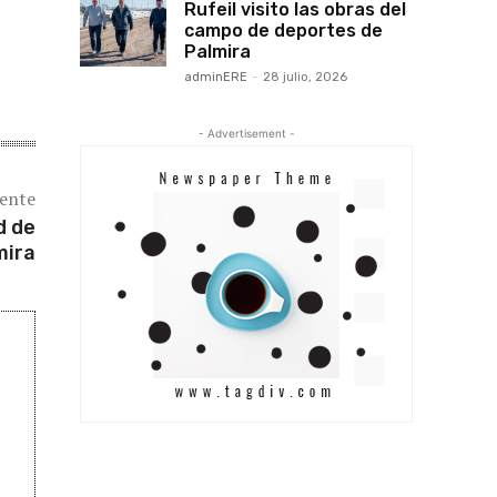
Rufeil visito las obras del
campo de deportes de
Palmira
adminERE
-
28 julio, 2026
- Advertisement -
iente
d de
mira