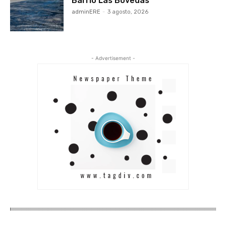
Barrio Las Bóvedas
adminERE
-
3 agosto, 2026
- Advertisement -