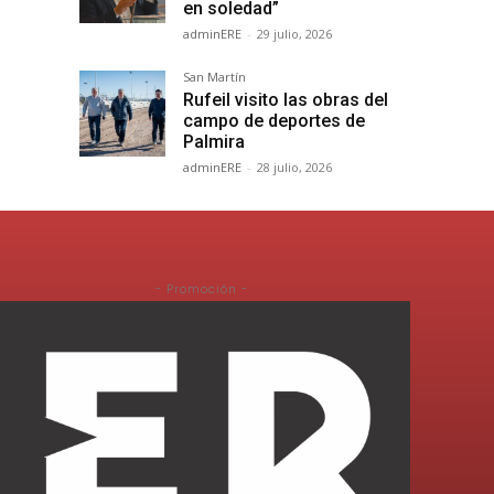
en soledad”
adminERE
-
29 julio, 2026
San Martín
Rufeil visito las obras del
campo de deportes de
Palmira
adminERE
-
28 julio, 2026
- Promoción -