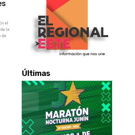
es
 de la
n de
Últimas