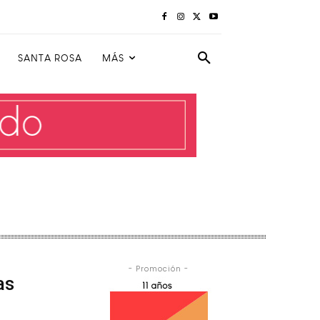
SANTA ROSA
MÁS
- Promoción -
as