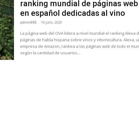
ranking mundial de páginas web
en español dedicadas al vino
adminERE
-
16 julio, 2020
La página web del OVA lidera a nivel mundial el ranking Alexa d
páginas de habla hispana sobre vinos y vitivinicultura. Alexa, una
empresa de Amazon, rankea a las páginas web de todo el mu
según la cantidad de usuarios...