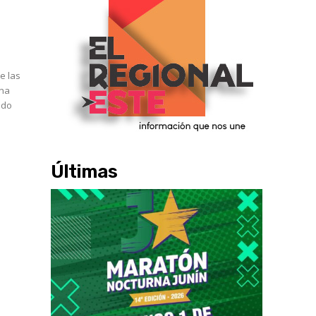
e las
ndo
Últimas