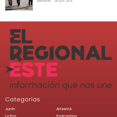
adminERE
-
28 julio, 2026
Categorías
Junín
ArteetrA
La Paz
Podcasting