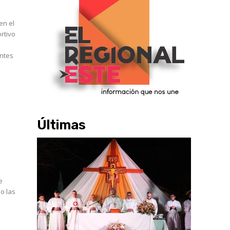
en el
rtivo
antes
Últimas
e
do las
o