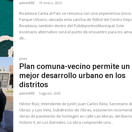
adminERE
-
19 enero, 2025
Rivadavia Canta al País se renueva con una experiencia única 
Parque Urbano, ubicado enla cancha de fútbol del Centro Depo
Rivadavia, también dentro del PolideportivoMunicipal. Este
escenario alternativo será el punto de encuentro para los am
de...
Junín
Plan comuna-vecino permite un
mejor desarrollo urbano en los
distritos
adminERE
-
5 agosto, 2020
Héctor Ruiz, Intendente de Junín; Juan Carlos Reta, Secretario d
Obras; y Luis Vela, Subdirector de Obras; estuvieron recorrien
obras de pavimento de hormigón en calle Las Moras, del Barri
Victorio II, en Los Barriales. La obra comprende una...