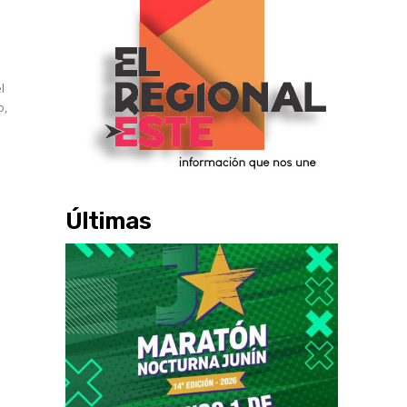
l
l
o,
Últimas