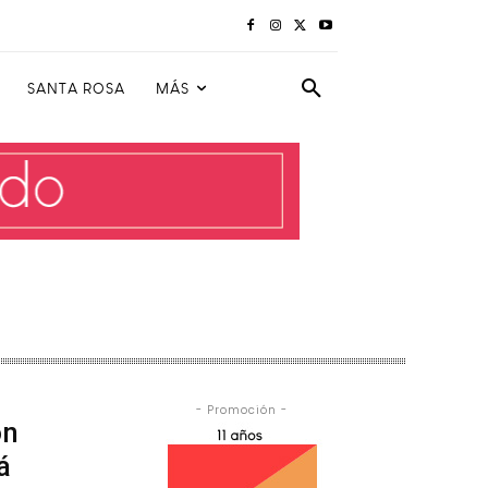
SANTA ROSA
MÁS
- Promoción -
on
á