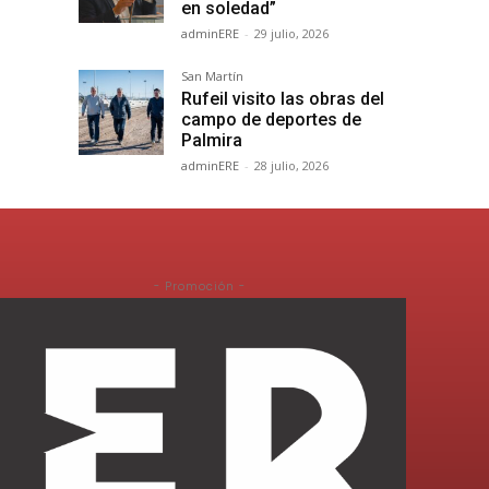
en soledad”
adminERE
-
29 julio, 2026
San Martín
Rufeil visito las obras del
campo de deportes de
Palmira
adminERE
-
28 julio, 2026
- Promoción -