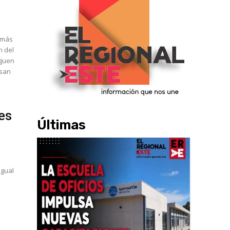
emás
n del
usan
es
Últimas