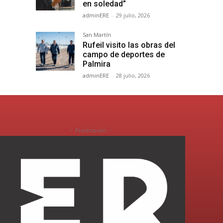
en soledad”
adminERE
-
29 julio, 2026
San Martín
Rufeil visito las obras del
campo de deportes de
Palmira
adminERE
-
28 julio, 2026
- Promoción -