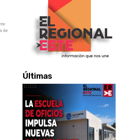
nte
a de
Últimas