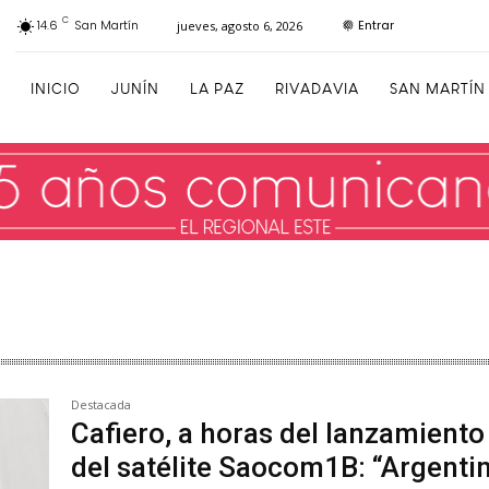
C
Entrar
14.6
San Martín
jueves, agosto 6, 2026
INICIO
JUNÍN
LA PAZ
RIVADAVIA
SAN MARTÍN
Destacada
Cafiero, a horas del lanzamiento
del satélite Saocom1B: “Argenti