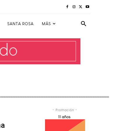
SANTA ROSA
MÁS
- Promoción -
na