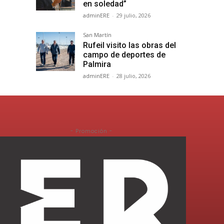
en soledad”
adminERE
-
29 julio, 2026
San Martín
Rufeil visito las obras del
campo de deportes de
Palmira
adminERE
-
28 julio, 2026
- Promoción -