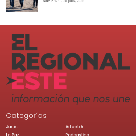
adminERE
-
28 julio, 2026
Categorías
Junín
ArteetrA
La Paz
Podcasting