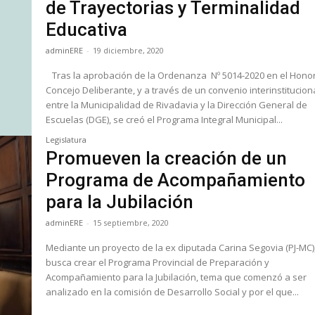
de Trayectorias y Terminalidad
Educativa
adminERE
-
19 diciembre, 2020
Tras la aprobación de la Ordenanza Nº 5014-2020 en el Hono
Concejo Deliberante, y a través de un convenio interinstitucion
entre la Municipalidad de Rivadavia y la Dirección General de
Escuelas (DGE), se creó el Programa Integral Municipal...
Legislatura
Promueven la creación de un
Programa de Acompañamiento
para la Jubilación
adminERE
-
15 septiembre, 2020
Mediante un proyecto de la ex diputada Carina Segovia (PJ-MC)
busca crear el Programa Provincial de Preparación y
Acompañamiento para la Jubilación, tema que comenzó a ser
analizado en la comisión de Desarrollo Social y por el que...