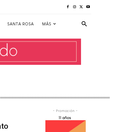
SANTA ROSA
MÁS
- Promoción -
nto