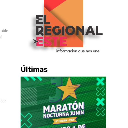
rable
al
Últimas
, se