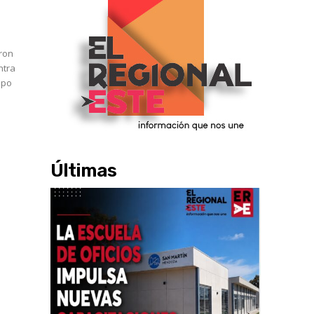
aron
ntra
ipo
Últimas