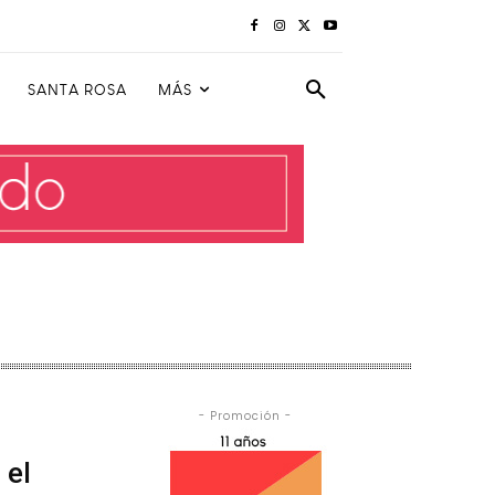
SANTA ROSA
MÁS
- Promoción -
 el