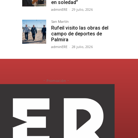
en soledad”
adminERE
-
29 julio, 2026
San Martín
Rufeil visito las obras del
campo de deportes de
Palmira
adminERE
-
28 julio, 2026
- Promoción -