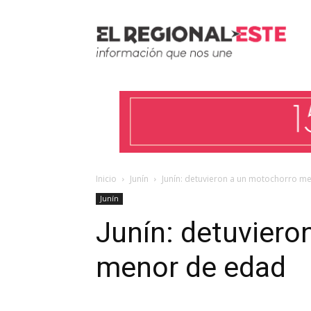
Inicio
Junín
Junín: detuvieron a un motochorro m
Junín
Junín: detuviero
menor de edad